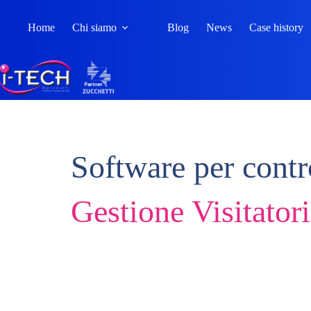
Skip
to
Home
Chi siamo
Blog
News
Case history
content
Software per contro
Gestione Visitatori