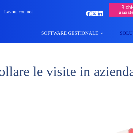
Richi
Lavora con noi
assist
SOFTWARE GESTIONALE
SOLU
llare le visite in aziend