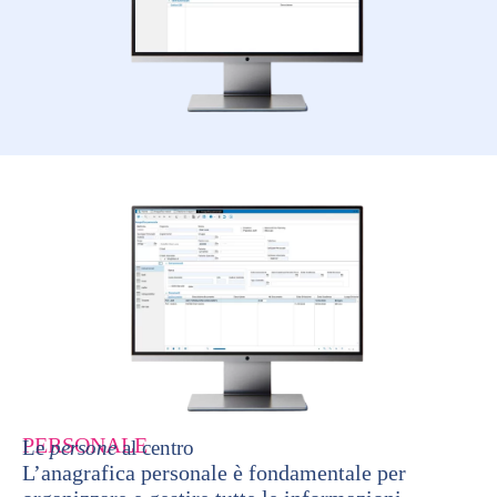
PERSONALE
Le
persone
al centro
L’anagrafica personale è fondamentale per