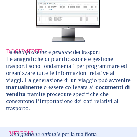
DOCUMENTI
La
pianificazione
e
gestione
dei trasporti
Le anagrafiche di pianificazione e gestione
trasporti sono fondamentali per programmare ed
organizzare tutte le informazioni relative ai
viaggi. La generazione di un viaggio può avvenire
manualmente
o essere collegata ai
documenti di
vendita
tramite procedure specifiche che
consentono l’importazione dei dati relativi al
trasporto.
VEICOLI
Una
gestione ottimale
per la tua flotta