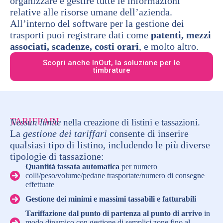
organizzare e gestire tutte le informazioni
relative alle risorse umane dell’azienda.
All’interno del software per la gestione dei
trasporti puoi registrare dati come
patenti, mezzi
associati, scadenze, costi orari
, e molto altro.
Scopri anche InOut, la soluzione per le
timbrature
TARIFFARI
Nessun limite
nella creazione di listini e tassazioni.
La
gestione dei tariffari
consente di inserire
qualsiasi tipo di listino, includendo le più diverse
tipologie di tassazione:
Quantità tassata automatica
per numero
colli/peso/volume/pedane trasportate/numero di consegne
effettuate
Gestione dei minimi e massimi tassabili e fatturabili
Tariffazione dal punto di partenza al punto di arrivo
in
modo dinamico con gestione di semplici zone fino al